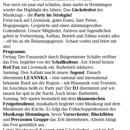
Nur noch ein paar mal schlafen, dann startet in Hemmingen
wieder das Highlight des Jahres: Das
Göckelesfest
des
Musikzugs – die
Party im Strohgäu!
Freut euch auf Livemusik, gutes Essen, faire Preise,
Begegnungen, Gespräche und einen stimmungsvollen
Gottesdienst. Unsere Mitglieder, Aktiven und Jugendlichen
geben in Vorbereitung, Aufbau, Betrieb und Abbau wieder alles
– oft bis an die Belastungsgrenze. Schaut vorbei und feiert mit
uns!
Programm:
Freitag: Der Fassanstich durch Bürgermeister Schäfer eröffnet
das Fest, begleitet von der
Schallkultour
. Am Abend heizen
Red Fox
mit Livemusik ein. Barbetrieb inklusive.
Samstag: Den Auftakt macht unsere
Jugend
. Danach
übernimmt
LEANNKA
– eine national und international
bekannte Band aus der Region – mit Blasmusik vom Feinsten.
Im Anschluss heißt es: Party pur! Der
DJ
übernimmt und wir
tanzen bis spät in die Nacht. Auch heute: Barbetrieb.
Sonntag: Wir starten besinnlich mit dem
ökumenischen
Festgottesdienst
, musikalisch begleitet vom Musikzug und dem
Musikteam der Kirche. Es folgt das Frühschoppenkonzert des
Musikzugs Hemmingen
, bevor
Vororchester
,
Blockflöten
und
Percussion Gruppe
das Zelt übernehmen. Abends klingt
das Fest gemütlich aus.
Letzte Woche noch Konzert, jetzt Göckelesfest – und im Juli