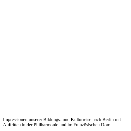
IMG-20240204-WA0047
20240204_165506
IMG-20240204-WA0038
IMG-20240204-WA0030
Philharmonie
Franz_Dom
Koll_Berlin
IMG-20240205-WA0002
IMG-20240204-WA0003
Impressionen unserer Bildungs- und Kulturreise nach Berlin mit
Auftritten in der Philharmonie und im Französischen Dom.