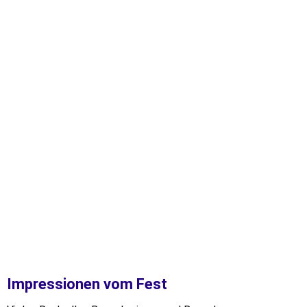
IMG-20250719-WA0010
Impressionen vom Fest