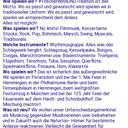
Wie spielen wir?
#FrischerWindUNDTradition ist das
Motto. Wo es passt und gewünscht wird spielen wir in
traditioneller Uniform. Wo es passt und gewünscht wird
spielen wir entsprechend dem Anlass.
Alles ist möglich!
Was spielen wir?
No limits! Filmmusik, Konzertante
Stücke, Rock, Pop, Böhmisch, Marsch, Swing, Musicals,
Traditionals.
Welche Instrumente?
Rhythmusgruppe: Alles was das
Schlagwerk hergibt: Schlagzeug, Kesselpauke, Bongos,
Congas, Marschtrommel usw. Blasinstrumente: Trompete,
Flügelhorn, Tenorhorn, Tuba, Saxophon, Querflöte,
Spielmannsflöte, Posaune, Horn, Klarinette.
Wo spielen wir?
Das ist sicherlich das außergewöhnliche:
Wir spielen im Petersdom und bei der 1. Mai Feier in
Hemmingen, in der Philharmonie Berlin und beim
Firmenjubiläum in Hemmingen, beim weltgrößten
Festumzug in München und bei der 125 Jahr Feier der
Feuerwehr auf dem Hardt- und Schönbuhlhof. Die
Mischung machts!!
Was ist neu?
Wir wollen unser Unterscheidungsmerkmal
als Musikzug gegenüber Musikvereinen usw. beibehalten
und in Zukunft auch die Naturton- Hörner für bestimmte
Anlässe reaktivieren. Vielleicht die Gelegenheit für