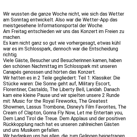
R2Cd2 (1)
Wir wussten die ganze Woche nicht, wie sich das Wetter
am Sonntag entwickelt. Also war die Wetter-App das
meistgesehene Informationsportal der Woche.
Am Freitag entschieden wir uns das Konzert im Freien zu
machen.
Es kam nicht ganz so gut wie vorhergesagt, etwas kühl
war es im Schlosspark, dennoch war die Entscheidung
richtig.
Viele Gäste, Besucher und Besucherinnen kamen, haben
den schönen Nachmittag im Schlosspark mit unseren
Canapés genossen und hörten das Konzert.
Wir hatten es in 2 Teile gegliedert: Teil 1: Klassiker. Die
Stücke waren: Die Sonne geht auf, Military Escort,
Florentiner, Castaldo, The Liberty Bell, Laridah. Danach
kam eine kleine Pause und wir spielten unsere 2 Runde
mit: Music for the Royal Fireworks, The Greatest
Showmen, Lassus Trombone, Disney's Film Favorites, The
Cream of Clapton, Gonna Fly Now, Let me Entertain you,
Dem Land Tirol die Treue. Dem Applaus und der positiven
Rückkopplung nach hat es unseren zahlreichen Gästen
und uns Musikern gefallen.
Wir bedanken uns bei allen, die zum Gelingen beigetragen