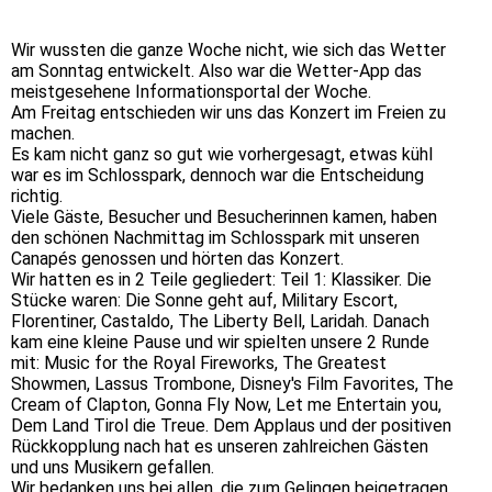
R2Cd2 (1)
Wir wussten die ganze Woche nicht, wie sich das Wetter
am Sonntag entwickelt. Also war die Wetter-App das
meistgesehene Informationsportal der Woche.
Am Freitag entschieden wir uns das Konzert im Freien zu
machen.
Es kam nicht ganz so gut wie vorhergesagt, etwas kühl
war es im Schlosspark, dennoch war die Entscheidung
richtig.
Viele Gäste, Besucher und Besucherinnen kamen, haben
den schönen Nachmittag im Schlosspark mit unseren
Canapés genossen und hörten das Konzert.
Wir hatten es in 2 Teile gegliedert: Teil 1: Klassiker. Die
Stücke waren: Die Sonne geht auf, Military Escort,
Florentiner, Castaldo, The Liberty Bell, Laridah. Danach
kam eine kleine Pause und wir spielten unsere 2 Runde
mit: Music for the Royal Fireworks, The Greatest
Showmen, Lassus Trombone, Disney's Film Favorites, The
Cream of Clapton, Gonna Fly Now, Let me Entertain you,
Dem Land Tirol die Treue. Dem Applaus und der positiven
Rückkopplung nach hat es unseren zahlreichen Gästen
und uns Musikern gefallen.
Wir bedanken uns bei allen, die zum Gelingen beigetragen