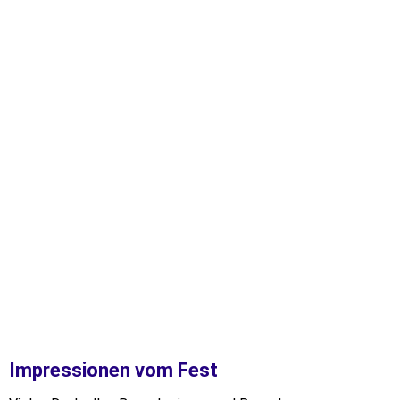
IMG-20250719-WA0010
Impressionen vom Fest