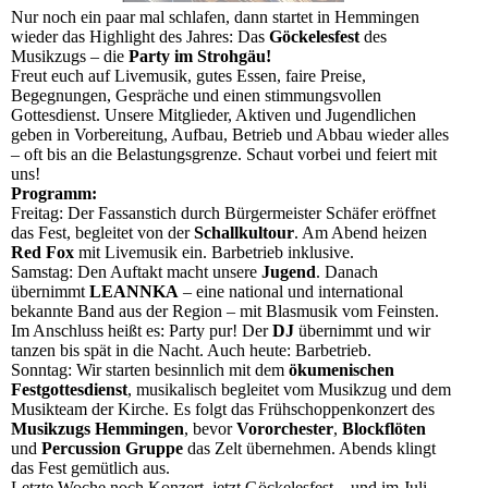
Nur noch ein paar mal schlafen, dann startet in Hemmingen
wieder das Highlight des Jahres: Das
Göckelesfest
des
Musikzugs – die
Party im Strohgäu!
Freut euch auf Livemusik, gutes Essen, faire Preise,
Begegnungen, Gespräche und einen stimmungsvollen
Gottesdienst. Unsere Mitglieder, Aktiven und Jugendlichen
geben in Vorbereitung, Aufbau, Betrieb und Abbau wieder alles
– oft bis an die Belastungsgrenze. Schaut vorbei und feiert mit
uns!
Programm:
Freitag: Der Fassanstich durch Bürgermeister Schäfer eröffnet
das Fest, begleitet von der
Schallkultour
. Am Abend heizen
Red Fox
mit Livemusik ein. Barbetrieb inklusive.
Samstag: Den Auftakt macht unsere
Jugend
. Danach
übernimmt
LEANNKA
– eine national und international
bekannte Band aus der Region – mit Blasmusik vom Feinsten.
Im Anschluss heißt es: Party pur! Der
DJ
übernimmt und wir
tanzen bis spät in die Nacht. Auch heute: Barbetrieb.
Sonntag: Wir starten besinnlich mit dem
ökumenischen
Festgottesdienst
, musikalisch begleitet vom Musikzug und dem
Musikteam der Kirche. Es folgt das Frühschoppenkonzert des
Musikzugs Hemmingen
, bevor
Vororchester
,
Blockflöten
und
Percussion Gruppe
das Zelt übernehmen. Abends klingt
das Fest gemütlich aus.
Letzte Woche noch Konzert, jetzt Göckelesfest – und im Juli