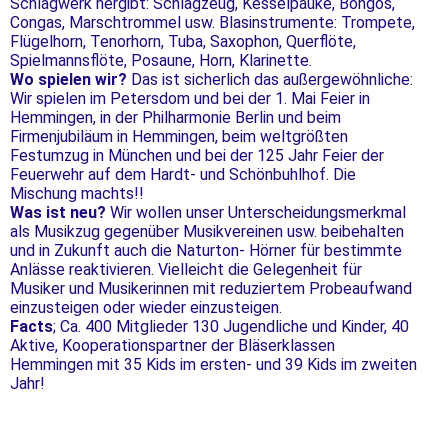
Schlagwerk hergibt: Schlagzeug, Kesselpauke, Bongos,
Congas, Marschtrommel usw. Blasinstrumente: Trompete,
Flügelhorn, Tenorhorn, Tuba, Saxophon, Querflöte,
Spielmannsflöte, Posaune, Horn, Klarinette.
Wo spielen wir?
Das ist sicherlich das außergewöhnliche:
Wir spielen im Petersdom und bei der 1. Mai Feier in
Hemmingen, in der Philharmonie Berlin und beim
Firmenjubiläum in Hemmingen, beim weltgrößten
Festumzug in München und bei der 125 Jahr Feier der
Feuerwehr auf dem Hardt- und Schönbuhlhof. Die
Mischung machts!!
Was ist neu?
Wir wollen unser Unterscheidungsmerkmal
als Musikzug gegenüber Musikvereinen usw. beibehalten
und in Zukunft auch die Naturton- Hörner für bestimmte
Anlässe reaktivieren. Vielleicht die Gelegenheit für
Musiker und Musikerinnen mit reduziertem Probeaufwand
einzusteigen oder wieder einzusteigen.
Facts
; Ca. 400 Mitglieder 130 Jugendliche und Kinder, 40
Aktive, Kooperationspartner der Bläserklassen
Hemmingen mit 35 Kids im ersten- und 39 Kids im zweiten
Jahr!