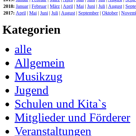
2018:
Januar
|
Februar
|
März
|
April
|
Mai
|
Juni
|
Juli
|
August
|
Sept
2017:
April
|
Mai
|
Juni
|
Juli
|
August
|
September
|
Oktober
|
Novem
Kategorien
alle
Allgemein
Musikzug
Jugend
Schulen und Kita`s
Mitglieder und Förderer
Veranstaltungen