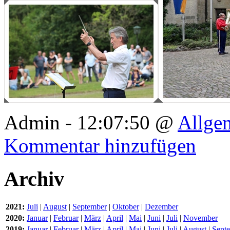
Admin - 12:07:50 @
Allge
Kommentar hinzufügen
Archiv
2021:
Juli
|
August
|
September
|
Oktober
|
Dezember
2020:
Januar
|
Februar
|
März
|
April
|
Mai
|
Juni
|
Juli
|
November
2019:
Januar
|
Februar
|
März
|
April
|
Mai
|
Juni
|
Juli
|
August
|
Sept