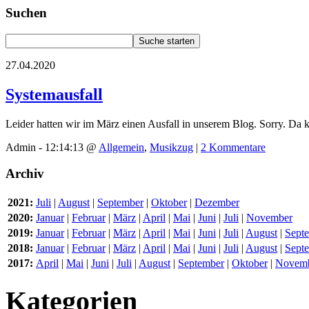
Suchen
27.04.2020
Systemausfall
Leider hatten wir im März einen Ausfall in unserem Blog. Sorry. Da k
Admin - 12:14:13 @
Allgemein
,
Musikzug
|
2 Kommentare
Archiv
2021:
Juli
|
August
|
September
|
Oktober
|
Dezember
2020:
Januar
|
Februar
|
März
|
April
|
Mai
|
Juni
|
Juli
|
November
2019:
Januar
|
Februar
|
März
|
April
|
Mai
|
Juni
|
Juli
|
August
|
Sept
2018:
Januar
|
Februar
|
März
|
April
|
Mai
|
Juni
|
Juli
|
August
|
Sept
2017:
April
|
Mai
|
Juni
|
Juli
|
August
|
September
|
Oktober
|
Novem
Kategorien