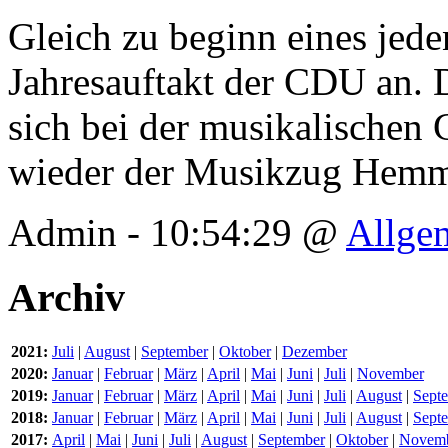
Gleich zu beginn eines jeden
Jahresauftakt der CDU an. 
sich bei der musikalischen 
wieder der Musikzug Hemm
Admin - 10:54:29 @
Allge
Archiv
2021:
Juli
|
August
|
September
|
Oktober
|
Dezember
2020:
Januar
|
Februar
|
März
|
April
|
Mai
|
Juni
|
Juli
|
November
2019:
Januar
|
Februar
|
März
|
April
|
Mai
|
Juni
|
Juli
|
August
|
Sept
2018:
Januar
|
Februar
|
März
|
April
|
Mai
|
Juni
|
Juli
|
August
|
Sept
2017:
April
|
Mai
|
Juni
|
Juli
|
August
|
September
|
Oktober
|
Novem