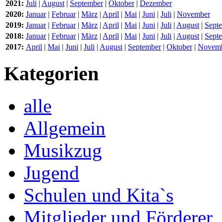
2021:
Juli
|
August
|
September
|
Oktober
|
Dezember
2020:
Januar
|
Februar
|
März
|
April
|
Mai
|
Juni
|
Juli
|
November
2019:
Januar
|
Februar
|
März
|
April
|
Mai
|
Juni
|
Juli
|
August
|
Sept
2018:
Januar
|
Februar
|
März
|
April
|
Mai
|
Juni
|
Juli
|
August
|
Sept
2017:
April
|
Mai
|
Juni
|
Juli
|
August
|
September
|
Oktober
|
Novem
Kategorien
alle
Allgemein
Musikzug
Jugend
Schulen und Kita`s
Mitglieder und Förderer