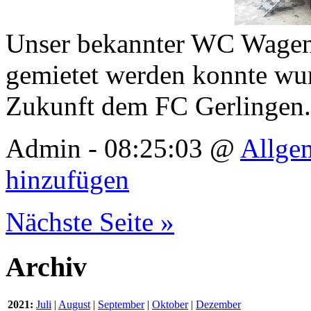
Unser bekannter WC Wagen,
gemietet werden konnte wur
Zukunft dem FC Gerlingen.
Admin - 08:25:03 @
Allge
hinzufügen
Nächste Seite »
Archiv
2021:
Juli
|
August
|
September
|
Oktober
|
Dezember