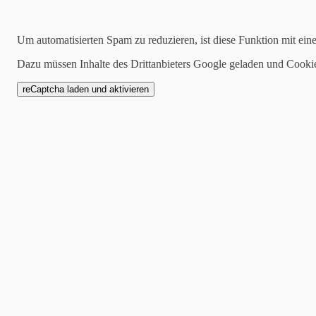
Suchen
Um automatisierten Spam zu reduzieren, ist diese Funktion mit ein
Dazu müssen Inhalte des Drittanbieters Google geladen und Cooki
28.10.2019
Tag der Jubilare und F
Für unsere verdienten Mitgl
Sponsoren veranstalteten wi
Musik von den Blockflöten 
Jugendorchester bis zum M