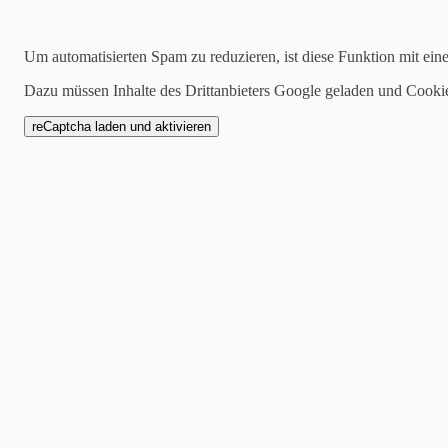
Suchen
Um automatisierten Spam zu reduzieren, ist diese Funktion mit ein
Dazu müssen Inhalte des Drittanbieters Google geladen und Cooki
14.10.2019
Winzerfestumzug Neust
I Neustadt an der Weinstraße
Winzerumzug Stadt. 120000
zu Ehren der Deutschen Wei
Aktiven dabei.