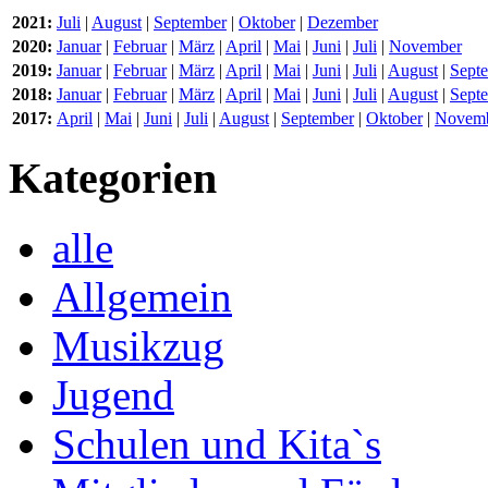
2021:
Juli
|
August
|
September
|
Oktober
|
Dezember
2020:
Januar
|
Februar
|
März
|
April
|
Mai
|
Juni
|
Juli
|
November
2019:
Januar
|
Februar
|
März
|
April
|
Mai
|
Juni
|
Juli
|
August
|
Sept
2018:
Januar
|
Februar
|
März
|
April
|
Mai
|
Juni
|
Juli
|
August
|
Sept
2017:
April
|
Mai
|
Juni
|
Juli
|
August
|
September
|
Oktober
|
Novem
Kategorien
alle
Allgemein
Musikzug
Jugend
Schulen und Kita`s